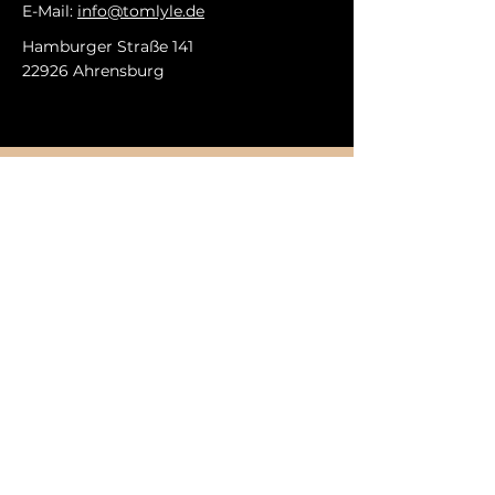
E-Mail:
info@tomlyle.de
Hamburger Straße 141
22926 Ahrensburg
Mo. bis Fr.: 8 - 17 Uhr
ARBEITSZEITEN
Innungsfachbetrieb
RESSOURCEN
Impressum
Datenschutz